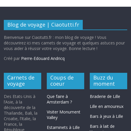
Blog de voyage | Ciaotutti.fr
Bienvenue sur Ciaotutti.fr : mon blog de voyage ! Vous
découvrirez ici mes carnets de voyage et quelques astuces pour
vous aider à réussir votre voyage. Bonne lecture !
Créé par
Pierre-Edouard Andricq
Carnets de
Coups de
Buzz du
voyage
coeur
moment
Des Etats-Unis à
Que faire à
Braderie de Lille
l’Asie, à la
Amsterdam ?
Lille en amoureux
découverte de la
Visiter Monument
Thaïlande, Bali, la
Bars à jeux à Lille
Valley
Croatie, l’Italie, la
France, la
Bars à lait de
Estaminets à Lille
République