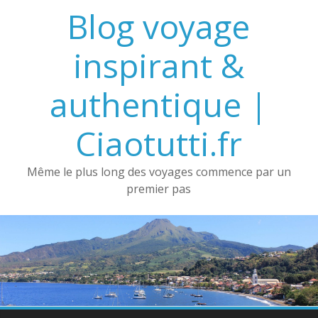
Passer
Blog voyage
au
contenu
inspirant &
authentique |
Ciaotutti.fr
Même le plus long des voyages commence par un
premier pas