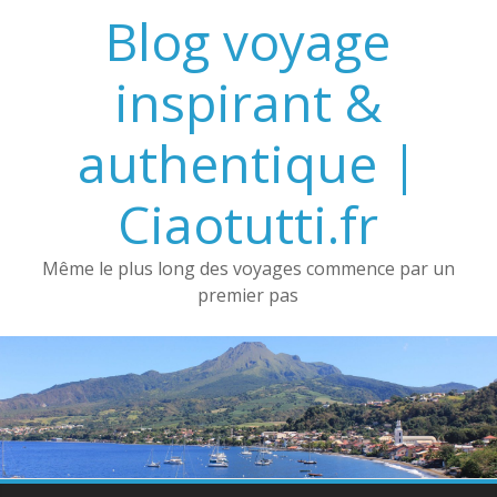
Passer
Blog voyage
au
contenu
inspirant &
authentique |
Ciaotutti.fr
Même le plus long des voyages commence par un
premier pas