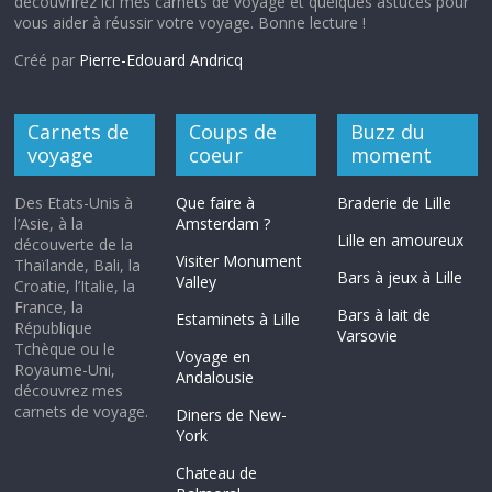
découvrirez ici mes carnets de voyage et quelques astuces pour
vous aider à réussir votre voyage. Bonne lecture !
Créé par
Pierre-Edouard Andricq
Carnets de
Coups de
Buzz du
voyage
coeur
moment
Des Etats-Unis à
Que faire à
Braderie de Lille
l’Asie, à la
Amsterdam ?
Lille en amoureux
découverte de la
Visiter Monument
Thaïlande, Bali, la
Bars à jeux à Lille
Valley
Croatie, l’Italie, la
France, la
Bars à lait de
Estaminets à Lille
République
Varsovie
Tchèque ou le
Voyage en
Royaume-Uni,
Andalousie
découvrez mes
carnets de voyage.
Diners de New-
York
Chateau de