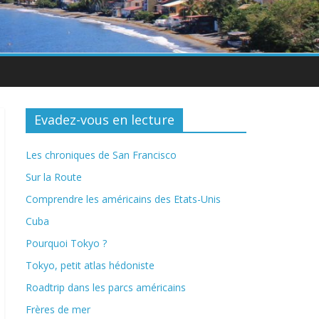
Evadez-vous en lecture
Les chroniques de San Francisco
Sur la Route
Comprendre les américains des Etats-Unis
Cuba
Pourquoi Tokyo ?
Tokyo, petit atlas hédoniste
Roadtrip dans les parcs américains
Frères de mer