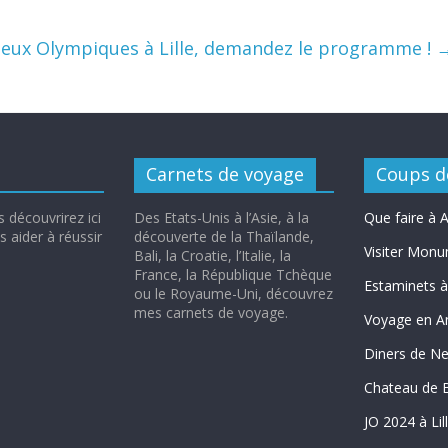
Jeux Olympiques à Lille, demandez le programme !
Carnets de voyage
Coups d
 découvrirez ici
Des Etats-Unis à l’Asie, à la
Que faire à
 aider à réussir
découverte de la Thaïlande,
Visiter Monu
Bali, la Croatie, l’Italie, la
France, la République Tchèque
Estaminets à 
ou le Royaume-Uni, découvrez
mes carnets de voyage.
Voyage en A
Diners de N
Chateau de 
JO 2024 à Lil