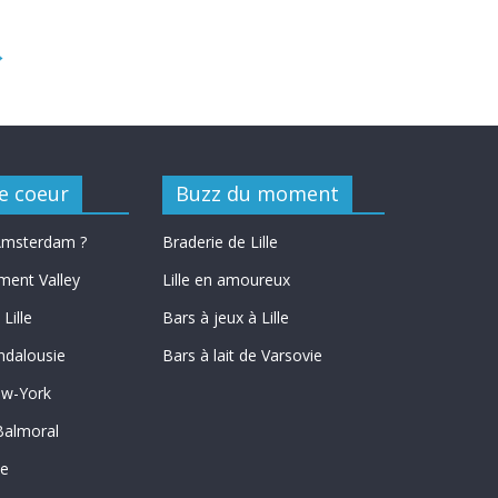
→
e coeur
Buzz du moment
 Amsterdam ?
Braderie de Lille
ment Valley
Lille en amoureux
Lille
Bars à jeux à Lille
ndalousie
Bars à lait de Varsovie
ew-York
Balmoral
le