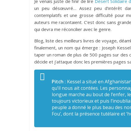
Je venais juste de finir de lire
Désert Solidaire
un peu désœuvré… Assez peu d’intérêt dans 
contemplatifs et une grosse difficulté pour 
auteurs me racontaient. C’est donc sans grand
qui devra me réconcilier avec le genre.
Blog, liste des meilleurs livres de voyage, déa
finalement, un nom qui émerge : Joseph Kesse
taper un roman de plus de 500 pages sur des ca
décide et j’attaque donc les premières pages s
Pitch :
Kessel a situé en Afghanistan
qu’il nous ait contées. Les personn
longue marche au bout de l’enfer, l
toujours victorieux et puis l’inoubli
peuple a donné le plus beau des noms
Fou’, dont la présence tutélaire et 