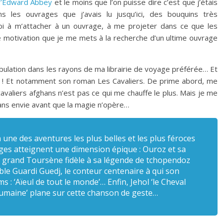
 d’Edward Abbey
et le moins que l’on puisse dire c’est que j’étais
les ouvrages que j’avais lu jusqu’ici, des bouquins très
moi à m’attacher à un ouvrage, à me projeter dans ce que les
e motivation que je me mets à la recherche d’un ultime ouvrage
mbulation dans les rayons de ma librairie de voyage préférée… Et
l ! Et notamment son roman Les Cavaliers. De prime abord, me
valiers afghans n’est pas ce qui me chauffe le plus. Mais je me
ans envie avant que la magie n’opère…
 une des aventures les plus belles et les plus féroces
ages atteignent une dimension épique : Ouroz et sa
e grand Toursène fidèle à sa légende de tchopendoz
able Guardi Guedj, le conteur centenaire à qui son
 : ‘Aïeul de tout le monde’… Enfin, Jehol ‘le Cheval
‘humaine’ plane sur cette chanson de geste…