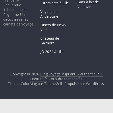
France, la
Bars à lait de
Estaminets à Lille
République
Varsovie
Tchèque ou le
Voyage en
Royaume-Uni,
Andalousie
découvrez mes
carnets de voyage.
Diners de New-
York
Chateau de
Balmoral
JO 2024 à Lille
Copyright © 2026
Blog voyage inspirant & authentique |
Ciaotutti.fr
. Tous droits réservés.
Theme ColorMag par
ThemeGrill.
. Propulsé par
WordPress
.