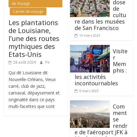
dose
de Voyage
de
Carnet de voyage
cultu
Les plantations
re dans les musées
de San Francisco
de Louisiane,
13 mars 2023
l’une des routes
mythiques des
Visite
Etats-Unis
r
28 août 2024
Pe
Mem
phis :
Qui dit Louisiane dit
les activités
Nouvelle-Orléans, Vieux
incontournables
carré, club de jazz,
6 mars 2023
carnaval, dépaysement et
originalité dans ce pays
Com
multi-facettes que sont
ment
se
rendr
e de l’aéroport JFK à