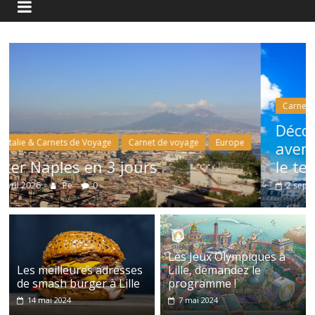
Carnet de voyage
Europe
France
Découvrir Reims en une journée : une
aventure historique et gastronomique
le temps d’un week-end
2 septembre 2024
Pe
Les Jeux Olympiques à
Les meilleures adresses
Lille, demandez le
de smash burger à Lille
programme !
14 mai 2024
7 mai 2024