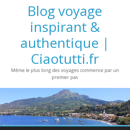
Passer
Blog voyage
au
contenu
inspirant &
authentique |
Ciaotutti.fr
Même le plus long des voyages commence par un
premier pas