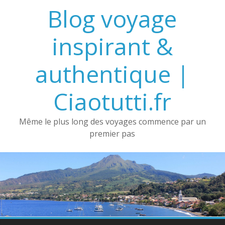
Passer
Blog voyage
au
contenu
inspirant &
authentique |
Ciaotutti.fr
Même le plus long des voyages commence par un
premier pas