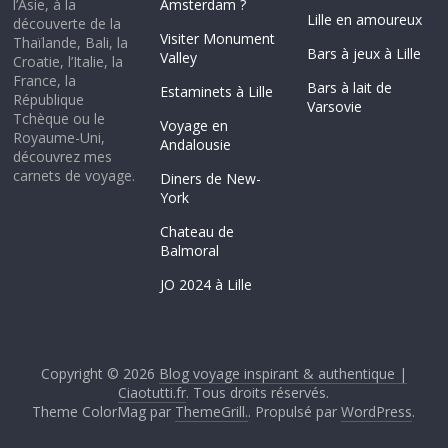
l’Asie, à la
Amsterdam ?
Lille en amoureux
découverte de la
Visiter Monument
Thaïlande, Bali, la
Bars à jeux à Lille
Valley
Croatie, l’Italie, la
France, la
Bars à lait de
Estaminets à Lille
République
Varsovie
Tchèque ou le
Voyage en
Royaume-Uni,
Andalousie
découvrez mes
carnets de voyage.
Diners de New-
York
Chateau de
Balmoral
JO 2024 à Lille
Copyright © 2026
Blog voyage inspirant & authentique |
Ciaotutti.fr
. Tous droits réservés.
Theme ColorMag par
ThemeGrill.
. Propulsé par
WordPress
.