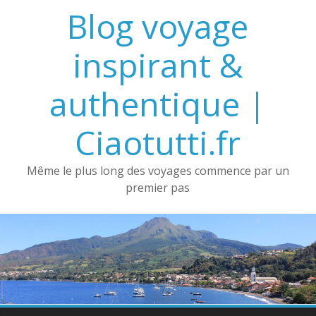
Passer
Blog voyage
au
contenu
inspirant &
authentique |
Ciaotutti.fr
Même le plus long des voyages commence par un
premier pas