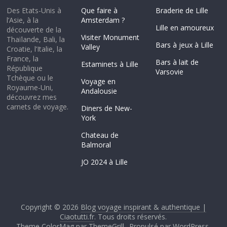
Des Etats-Unis à
Que faire à
Braderie de Lille
l’Asie, à la
Amsterdam ?
Lille en amoureux
découverte de la
Visiter Monument
Thaïlande, Bali, la
Bars à jeux à Lille
Valley
Croatie, l’Italie, la
France, la
Bars à lait de
Estaminets à Lille
République
Varsovie
Tchèque ou le
Voyage en
Royaume-Uni,
Andalousie
découvrez mes
carnets de voyage.
Diners de New-
York
Chateau de
Balmoral
JO 2024 à Lille
Copyright © 2026
Blog voyage inspirant & authentique |
Ciaotutti.fr
. Tous droits réservés.
Theme ColorMag par
ThemeGrill.
. Propulsé par
WordPress
.