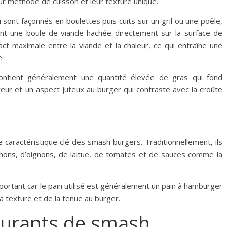
ur méthode de cuisson et leur texture unique.
sont façonnés en boulettes puis cuits sur un gril ou une poêle,
nt une boule de viande hachée directement sur la surface de
ct maximale entre la viande et la chaleur, ce qui entraîne une
e.
contient généralement une quantité élevée de gras qui fond
veur et un aspect juteux au burger qui contraste avec la croûte
 caractéristique clé des smash burgers. Traditionnellement, ils
hons, d’oignons, de laitue, de tomates et de sauces comme la
portant car le pain utilisé est généralement un pain à hamburger
la texture et de la tenue au burger.
taurants de smash