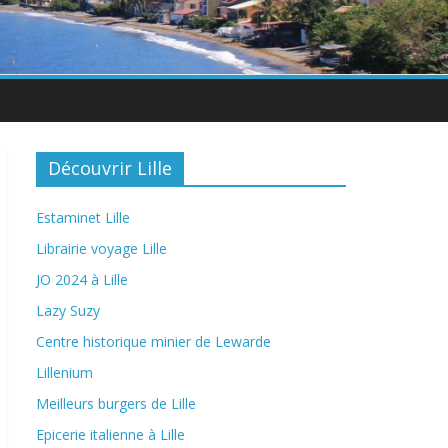
Découvrir Lille
Estaminet Lille
Librairie voyage Lille
JO 2024 à Lille
Lazy Suzy
Centre historique minier de Lewarde
Lillenium
Meilleurs burgers de Lille
Epicerie italienne à Lille