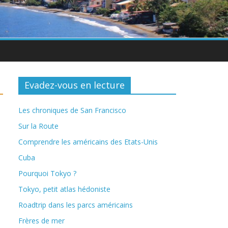
Evadez-vous en lecture
Les chroniques de San Francisco
Sur la Route
Comprendre les américains des Etats-Unis
Cuba
Pourquoi Tokyo ?
Tokyo, petit atlas hédoniste
Roadtrip dans les parcs américains
Frères de mer