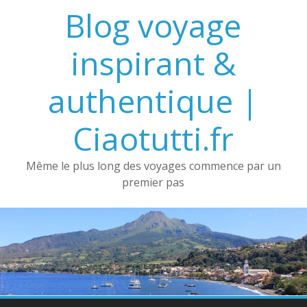
Passer
Blog voyage
au
contenu
inspirant &
authentique |
Ciaotutti.fr
Même le plus long des voyages commence par un
premier pas