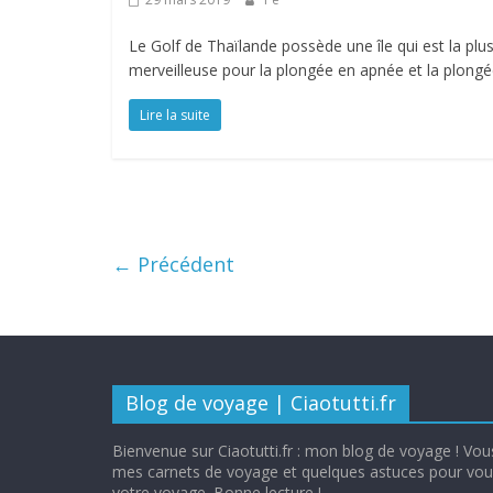
Le Golf de Thaïlande possède une île qui est la plu
merveilleuse pour la plongée en apnée et la plong
Lire la suite
← Précédent
Blog de voyage | Ciaotutti.fr
Bienvenue sur Ciaotutti.fr : mon blog de voyage ! Vous
mes carnets de voyage et quelques astuces pour vous
votre voyage. Bonne lecture !