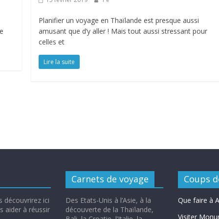
s
Planifier un voyage en Thaïlande est presque aussi
ée
amusant que d’y aller ! Mais tout aussi stressant pour
celles et
Lire la suite
Carnets de voyage
Coups d
 découvrirez ici
Des Etats-Unis à l’Asie, à la
Que faire à
 aider à réussir
découverte de la Thaïlande,
Visiter Monu
Bali, la Croatie, l’Italie, la