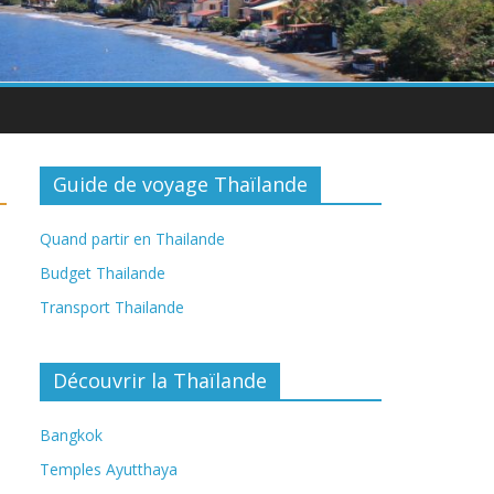
Guide de voyage Thaïlande
Quand partir en Thailande
Budget Thailande
Transport Thailande
Découvrir la Thaïlande
Bangkok
Temples Ayutthaya