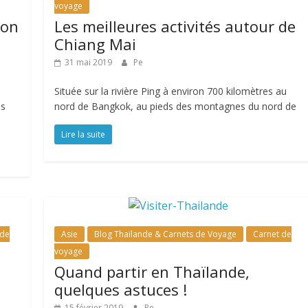
voyage
son
Les meilleures activités autour de
Chiang Mai
31 mai 2019
Pe
Située sur la rivière Ping à environ 700 kilomètres au
es
nord de Bangkok, au pieds des montagnes du nord de
Lire la suite
 de
Asie
Blog Thaïlande & Carnets de Voyage
Carnet de
voyage
Quand partir en Thaïlande,
quelques astuces !
15 février 2019
Pe