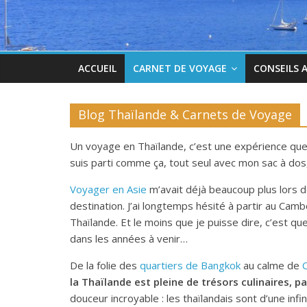
ACCUEIL
CARNET DE VOYAGE
CONSEILS 
Blog Thaïlande & Carnets de Voyage
Un voyage en Thaïlande, c’est une expérience que j
suis parti comme ça, tout seul avec mon sac à do
Voyager en Asie
m’avait déjà beaucoup plus lors de
destination. J’ai longtemps hésité à partir au Ca
Thaïlande. Et le moins que je puisse dire, c’est que
dans les années à venir…
De la folie des
quartiers de Bangkok
au calme de
la Thaïlande est pleine de trésors culinaires, p
douceur incroyable : les thaïlandais sont d’une infi