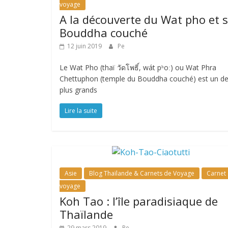
voyage
A la découverte du Wat pho et 
Bouddha couché
12 juin 2019
Pe
Le Wat Pho (thaï วัดโพธิ์, wát pʰoː) ou Wat Phra
Chettuphon (temple du Bouddha couché) est un d
plus grands
Lire la suite
Asie
Blog Thaïlande & Carnets de Voyage
Carnet
voyage
Koh Tao : l’île paradisiaque de
Thaïlande
29 mars 2019
Pe