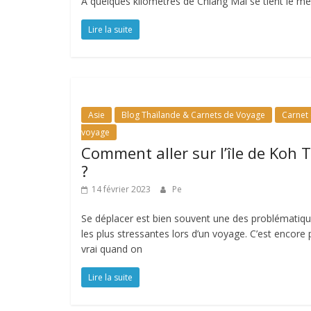
A quelques kilomètres de Chiang Mai se tient le me
Lire la suite
Asie
Blog Thaïlande & Carnets de Voyage
Carnet
voyage
Comment aller sur l’île de Koh 
?
14 février 2023
Pe
Se déplacer est bien souvent une des problématiq
les plus stressantes lors d’un voyage. C’est encore 
vrai quand on
Lire la suite