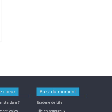
e coeur
Buzz du moment
 Amsterdam ?
Braderie de Lille
ment Valley
Lille en amoureux