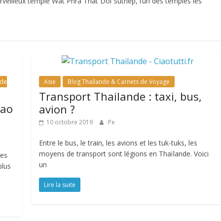
rveilleux temple Wat Phra That Doi Suthep, l’un des temples les
 de
Asie
Blog Thaïlande & Carnets de Voyage
Transport Thailande : taxi, bus,
Tao
avion ?
10 octobre 2019
Pe
Entre le bus, le train, les avions et les tuk-tuks, les
moyens de transport sont légions en Thaïlande. Voici
ues
un
plus
Lire la suite