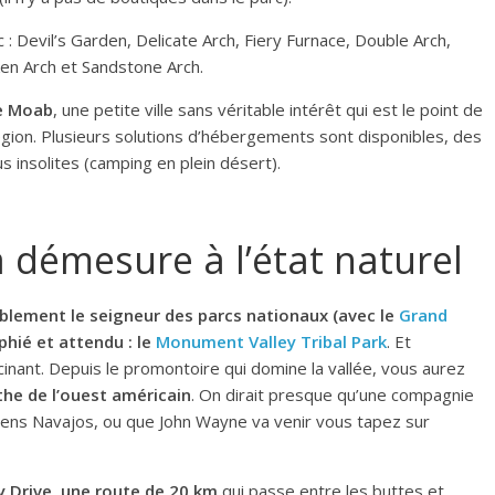
c : Devil’s Garden, Delicate Arch, Fiery Furnace, Double Arch,
en Arch et Sandstone Arch.
de Moab
, une petite ville sans véritable intérêt qui est le point de
gion. Plusieurs solutions d’hébergements sont disponibles, des
s insolites (camping en plein désert).
 démesure à l’état naturel
ablement le seigneur des parcs nationaux (avec le
Grand
aphié et attendu : le
Monument Valley Tribal Park
. Et
cinant. Depuis le promontoire qui domine la vallée, vous aurez
the de l’ouest américain
. On dirait presque qu’une compagnie
iens Navajos, ou que John Wayne va venir vous tapez sur
ey Drive, une route de 20 km
qui passe entre les buttes et