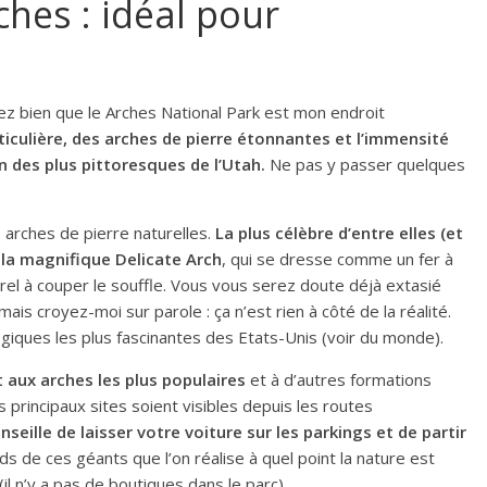
ches : idéal pour
vez bien que le Arches National Park est mon endroit
iculière, des arches de pierre étonnantes et l’immensité
n des plus pittoresques de l’Utah.
Ne pas y passer quelques
 arches de pierre naturelles.
La plus célèbre d’entre elles (et
 la magnifique Delicate Arch
, qui se dresse comme un fer à
rel à couper le souffle. Vous vous serez doute déjà extasié
is croyez-moi sur parole : ça n’est rien à côté de la réalité.
ogiques les plus fascinantes des Etats-Unis (voir du monde).
aux arches les plus populaires
et à d’autres formations
 principaux sites soient visibles depuis les routes
nseille de laisser votre voiture sur les parkings et de partir
eds de ces géants que l’on réalise à quel point la nature est
il n’y a pas de boutiques dans le parc).