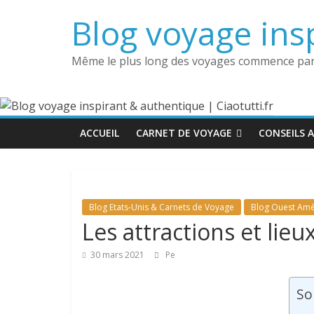
Passer
Blog voyage insp
au
contenu
Même le plus long des voyages commence par
ACCUEIL
CARNET DE VOYAGE
CONSEILS 
Blog Etats-Unis & Carnets de Voyage
Blog Ouest Amé
Les attractions et lieux
30 mars 2021
Pe
So