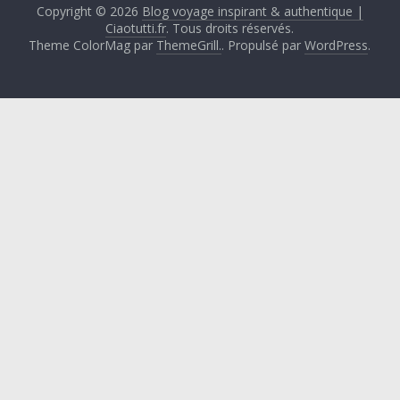
Copyright © 2026
Blog voyage inspirant & authentique |
Ciaotutti.fr
. Tous droits réservés.
Theme ColorMag par
ThemeGrill.
. Propulsé par
WordPress
.