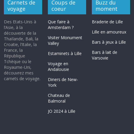
Carnets de
Coups de
Buzz du
voyage
coeur
moment
Des Etats-Unis à
Que faire à
Braderie de Lille
l’Asie, à la
Amsterdam ?
Lille en amoureux
découverte de la
Visiter Monument
Thaïlande, Bali, la
Bars à jeux à Lille
Valley
Croatie, l’Italie, la
France, la
Bars à lait de
Estaminets à Lille
République
Varsovie
Tchèque ou le
Voyage en
Royaume-Uni,
Andalousie
découvrez mes
carnets de voyage.
Diners de New-
York
Chateau de
Balmoral
JO 2024 à Lille