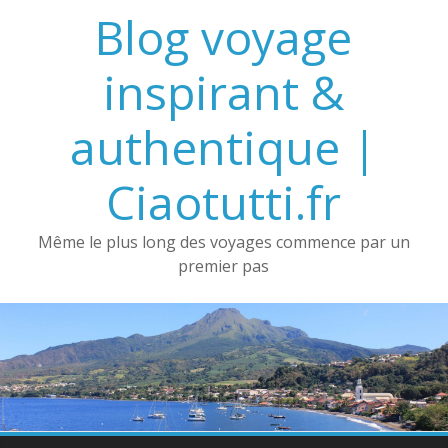
Passer
Blog voyage
au
contenu
inspirant &
authentique |
Ciaotutti.fr
Même le plus long des voyages commence par un
premier pas