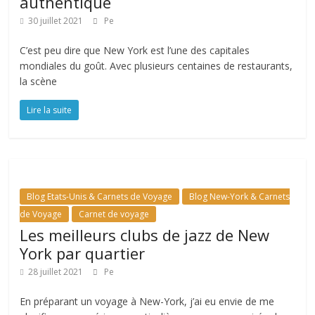
authentique
30 juillet 2021
Pe
C’est peu dire que New York est l’une des capitales
mondiales du goût. Avec plusieurs centaines de restaurants,
la scène
Lire la suite
Blog Etats-Unis & Carnets de Voyage
Blog New-York & Carnets
de Voyage
Carnet de voyage
Les meilleurs clubs de jazz de New
York par quartier
28 juillet 2021
Pe
En préparant un voyage à New-York, j’ai eu envie de me