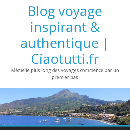
Passer
Blog voyage
au
contenu
inspirant &
authentique |
Ciaotutti.fr
Même le plus long des voyages commence par un
premier pas