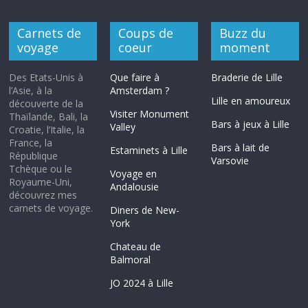
Carnets de
Coups de
Buzz du
voyage
coeur
moment
Des Etats-Unis à
Que faire à
Braderie de Lille
l’Asie, à la
Amsterdam ?
Lille en amoureux
découverte de la
Visiter Monument
Thaïlande, Bali, la
Bars à jeux à Lille
Valley
Croatie, l’Italie, la
France, la
Bars à lait de
Estaminets à Lille
République
Varsovie
Tchèque ou le
Voyage en
Royaume-Uni,
Andalousie
découvrez mes
carnets de voyage.
Diners de New-
York
Chateau de
Balmoral
JO 2024 à Lille