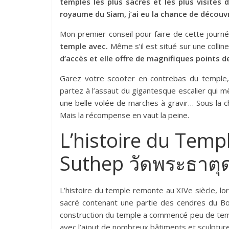
temples les plus sacrés et les plus visités
royaume du Siam, j’ai eu la chance de découvr
Mon premier conseil pour faire de cette journ
temple avec.
Même s’il est situé sur une colline
d’accès et elle offre de magnifiques points d
Garez votre scooter en contrebas du temple, 
partez à l’assaut du gigantesque escalier qui m
une belle volée de marches à gravir… Sous la cha
Mais la récompense en vaut la peine.
L’histoire du Temp
Suthep วัดพระธาตุ
L’histoire du temple remonte au XIVe siècle, lor
sacré contenant une partie des cendres du Bou
construction du temple a commencé peu de temps 
avec l’ajout de nombreux bâtiments et sculpture