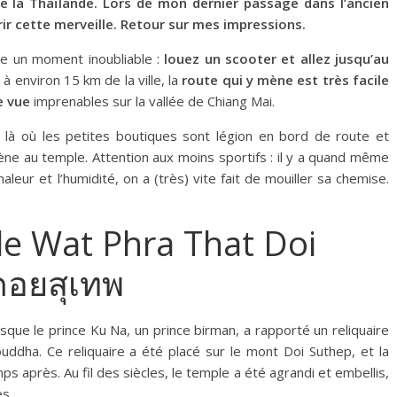
 de la Thaïlande. Lors de mon dernier passage dans l’ancien
ir cette merveille. Retour sur mes impressions.
ée un moment inoubliable :
louez un scooter et allez jusqu’au
 à environ 15 km de la ville, la
route qui y mène est très facile
e vue
imprenables sur la vallée de Chiang Mai.
là où les petites boutiques sont légion en bord de route et
ène au temple. Attention aux moins sportifs : il y a quand même
leur et l’humidité, on a (très) vite fait de mouiller sa chemise.
le Wat Phra That Doi
ดอยสุเทพ
sque le prince Ku Na, un prince birman, a rapporté un reliquaire
ddha. Ce reliquaire a été placé sur le mont Doi Suthep, et la
après. Au fil des siècles, le temple a été agrandi et embellis,
s.