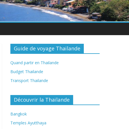
Guide de voyage Thaïlande
Quand partir en Thailande
Budget Thailande
Transport Thailande
Découvrir la Thaïlande
Bangkok
Temples Ayutthaya