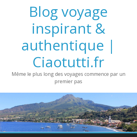
Passer
Blog voyage
au
contenu
inspirant &
authentique |
Ciaotutti.fr
Même le plus long des voyages commence par un
premier pas