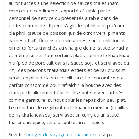
auront accès à une sélection de sauces thaïes (nam
chim) et de condiments, apportés à table par le
personnel de service ou présentés à table dans de
petits contenants. Il peut s’agir de : phrik nam pla/nam
pla phrik (sauce de poisson, jus de citron vert, piments
hachés et ail), flocons de chili séchés, sauce chili douce,
piments forts tranchés au vinaigre de riz, sauce Sriracha
et même sucre. Pour certains plats, comme le khao khao
mu (pied de porc cuit dans la sauce soja et servi avec du
riz), des poivrons thaïlandais entiers et de l’ail cru sont
servis en plus de la sauce chili sure. Le concombre est
parfois consommé pour rafraîchir la bouche avec des
plats particulièrement épicés. Ils sont souvent utilisés
comme garniture, surtout pour les repas d’un seul plat.
Le riz nature, le riz gluant ou le khanom menton (nouilles
de riz thaïlandaises) servi avec un curry ou un sauté
thaïlandais épicé, tend à contrecarrer l’épicé.
Si votre
budget de voyage en Thailande
n’est pas