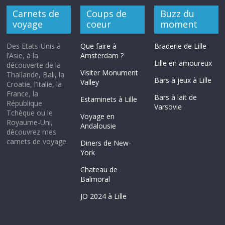
Carnets de
Coups de
Buzz du
voyage
coeur
moment
Des Etats-Unis à
Que faire à
Braderie de Lille
l’Asie, à la
Amsterdam ?
Lille en amoureux
découverte de la
Visiter Monument
Thaïlande, Bali, la
Bars à jeux à Lille
Valley
Croatie, l’Italie, la
France, la
Bars à lait de
Estaminets à Lille
République
Varsovie
Tchèque ou le
Voyage en
Royaume-Uni,
Andalousie
découvrez mes
carnets de voyage.
Diners de New-
York
Chateau de
Balmoral
JO 2024 à Lille