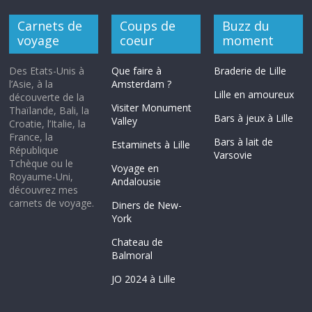
Carnets de
Coups de
Buzz du
voyage
coeur
moment
Des Etats-Unis à
Que faire à
Braderie de Lille
l’Asie, à la
Amsterdam ?
Lille en amoureux
découverte de la
Visiter Monument
Thaïlande, Bali, la
Bars à jeux à Lille
Valley
Croatie, l’Italie, la
France, la
Bars à lait de
Estaminets à Lille
République
Varsovie
Tchèque ou le
Voyage en
Royaume-Uni,
Andalousie
découvrez mes
carnets de voyage.
Diners de New-
York
Chateau de
Balmoral
JO 2024 à Lille