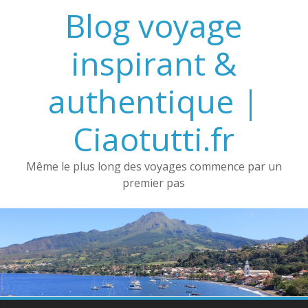
Passer
Blog voyage
au
contenu
inspirant &
authentique |
Ciaotutti.fr
Même le plus long des voyages commence par un
premier pas