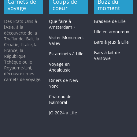
Carnets de
Coups de
Buzz du
voyage
coeur
moment
Des Etats-Unis à
Que faire à
Braderie de Lille
l’Asie, à la
Amsterdam ?
Lille en amoureux
découverte de la
Visiter Monument
Thaïlande, Bali, la
Bars à jeux à Lille
Valley
Croatie, l’Italie, la
France, la
Bars à lait de
Estaminets à Lille
République
Varsovie
Tchèque ou le
Voyage en
Royaume-Uni,
Andalousie
découvrez mes
carnets de voyage.
Diners de New-
York
Chateau de
Balmoral
JO 2024 à Lille