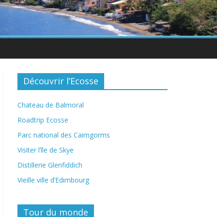
Découvrir l’Ecosse
Chateau de Balmoral
Roadtrip Ecosse
Parc national des Cairngorms
Visiter l’île de Skye
Distillerie Glenfiddich
Vieille ville d’Edimbourg
Tour du monde