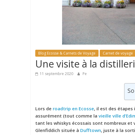
Blog Ecosse & Carnets de Voyage
Carnet de voyage
Une visite à la distill
11 septembre 2020
Pe
So
Lors de
roadtrip en Ecosse
, il est des étapes 
assurément (tout comme la
vieille ville d’E
tant les whiskys écossais sont nombreux et va
Glenfiddich située à
Dufftown
, juste à la sor