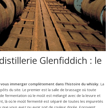
istillerie Glenfiddich : le
r vous immerger complètement dans l’histoire du whisky.
La
repôts du site. Le premier est la salle de brassage où toute
le de fermentation où le moût est mélangé avec de la levure et
vent, là où le moût fermenté est séparé de toutes les impuretés
ky que vous avez pu avoir soit de couleur dorée, il provient