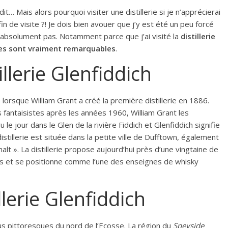
dit… Mais alors pourquoi visiter une distillerie si je n’apprécierai
n de visite ?! Je dois bien avouer que j’y est été un peu forcé
te absolument pas. Notamment parce que j’ai visité la
distillerie
uides sont vraiment remarquables
.
illerie Glenfiddich
 lorsque William Grant a créé la première distillerie en 1886.
 fantaisistes après les années 1960, William Grant les
u le jour dans le Glen de la rivière Fiddich et Glenfiddich signifie
 distillerie est située dans la petite ville de Dufftown, également
lt ». La distillerie propose aujourd’hui près d’une vingtaine de
rus et se positionne comme l’une des enseignes de whisky
llerie Glenfiddich
plus pittoresques du nord de l’Ecosse. La région du
Speyside