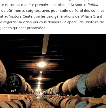
fite et tire sa matière première sur place, à la source
Robbie
 de bâtiments soignés, avec pour toile de fond des collines
au Visitors Center, où les cinq générations de William Grant
e regarder la vidéo qui vous donnera un aperçu de l’histoire de
 guidées qui sont proposées.