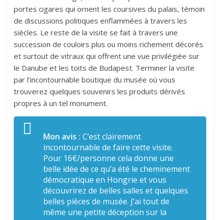
portes cigares qui ornent les coursives du palais, témoin
de discussions politiques enflammées à travers les
siècles. Le reste de la visite se fait à travers une
succession de couloirs plus ou moins richement décorés
et surtout de vitraux qui offrent une vue privilégiée sur
le Danube et les toits de Budapest. Terminer la visite
par l’incontournable boutique du musée où vous
trouverez quelques souvenirs les produits dérivés
propres à un tel monument.
Mon avis :
C’est clairement
incontournable de faire cette visite.
Pour 16€/personne cela donne une
belle idée de ce qu’a été le cheminement
démocratique en Hongrie et vous
découvrirez de belles salles et quelques
belles pièces de musée. J’ai tout de
même une petite déception sur la