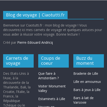
Blog de voyage | Ciaotutti.fr
Bienvenue sur Ciaotutti.fr : mon blog de voyage ! Vous
découvrirez ici mes carnets de voyage et quelques astuces pour
vous aider à réussir votre voyage. Bonne lecture !
Créé par
Pierre-Edouard Andricq
Carnets de
Coups de
Buzz du
voyage
coeur
moment
Des Etats-Unis à
Que faire à
Braderie de Lille
l’Asie, à la
Amsterdam ?
Lille en amoureux
découverte de la
Visiter Monument
Thaïlande, Bali, la
Bars à jeux à Lille
Valley
Croatie, l’Italie, la
France, la
Bars à lait de
Estaminets à Lille
République
Varsovie
Tchèque ou le
Voyage en