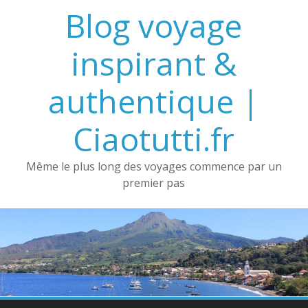
Passer
Blog voyage
au
contenu
inspirant &
authentique |
Ciaotutti.fr
Même le plus long des voyages commence par un
premier pas