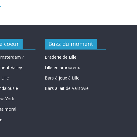
→
e coeur
Buzz du moment
 Amsterdam ?
Braderie de Lille
ment Valley
Lille en amoureux
Lille
Bars à jeux à Lille
ndalousie
Bars à lait de Varsovie
ew-York
Balmoral
le