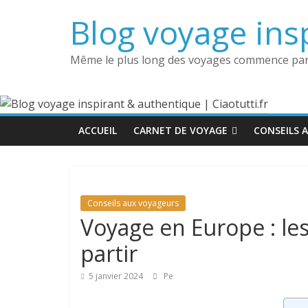
Passer
Blog voyage insp
au
contenu
Même le plus long des voyages commence par
ACCUEIL
CARNET DE VOYAGE
CONSEILS 
Conseils aux voyageurs
Voyage en Europe : les
partir
5 janvier 2024
Pe