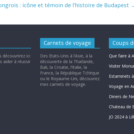
ngrois : icône et témoin de l’histoire de Budapest
Carnets de voyage
Coups d
 découvrirez ici
Des Etats-Unis à l’Asie, à la
Que faire à
 aider à réussir
découverte de la Thaïlande,
Visiter Monu
Bali, la Croatie, l’Italie, la
France, la République Tchèque
Estaminets à 
ou le Royaume-Uni, découvrez
mes carnets de voyage.
Voyage en A
Diners de N
Chateau de 
JO 2024 à Lil