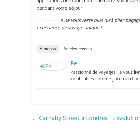
applications de traduction. Une carte SIM locale
pendant votre séjour.
————–
Il ne vous reste plus qu’à plier bagag
expérience de voyage unique !
À propos
Articles récents
Pe
Passionné de voyages, je vous li
inoubliables comme j'ai eu la chanc
←
Carnaby Street à Londres : L’évolution