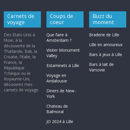
Carnets de
Coups de
Buzz du
voyage
coeur
moment
Des Etats-Unis à
Que faire à
Braderie de Lille
l’Asie, à la
Amsterdam ?
Lille en amoureux
découverte de la
Visiter Monument
Thaïlande, Bali, la
Bars à jeux à Lille
Valley
Croatie, l’Italie, la
France, la
Bars à lait de
Estaminets à Lille
République
Varsovie
Tchèque ou le
Voyage en
Royaume-Uni,
Andalousie
découvrez mes
carnets de voyage.
Diners de New-
York
Chateau de
Balmoral
JO 2024 à Lille