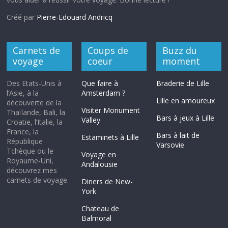
Créé par
Pierre-Edouard Andricq
Carnets de
Coups de
Buzz du
voyage
coeur
moment
Des Etats-Unis à
Que faire à
Braderie de Lille
l’Asie, à la
Amsterdam ?
Lille en amoureux
découverte de la
Visiter Monument
Thaïlande, Bali, la
Bars à jeux à Lille
Valley
Croatie, l’Italie, la
France, la
Bars à lait de
Estaminets à Lille
République
Varsovie
Tchèque ou le
Voyage en
Royaume-Uni,
Andalousie
découvrez mes
carnets de voyage.
Diners de New-
York
Chateau de
Balmoral