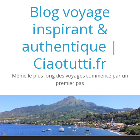
Passer
Blog voyage
au
contenu
inspirant &
authentique |
Ciaotutti.fr
Même le plus long des voyages commence par un
premier pas